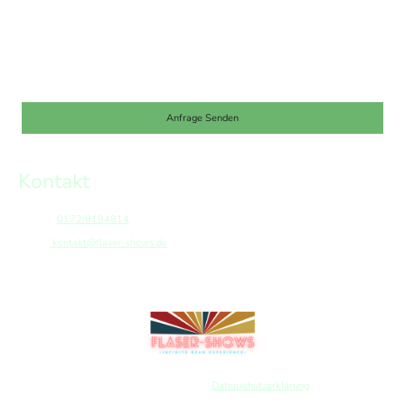
Ich bin damit einverstanden, dass diese Daten zum Zweck der
Kontaktaufnahme gespeichert und verarbeitet werden. Mir ist bekannt,
dass ich meine Einwilligung jederzeit widerrufen kann.
*
* Kennzeichnet erforderliche Felder
Anfrage Senden
Kontakt
Telefon:
0172/8194814
E-mail:
kontakt@flaser-shows.de
Börnichen, Saxony, Germany
,
2026
© FLaser-Shows
Datenschutzerklärung